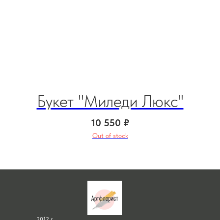
Букет "Миледи Люкс"
Б
10 550
₽
Out of stock
2012 г.