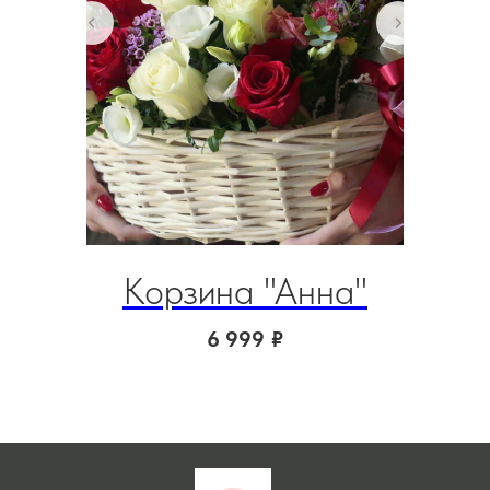
Корзина "Анна"
Б
6 999
₽