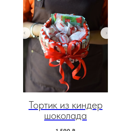
Тортик из киндер
Бол
шоколада