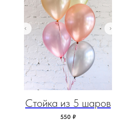
Стойка из 5 шаров
Ш
550
₽
(фо