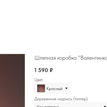
Шляпная коробка "Валентинк
1 590
₽
Цвет
Красный
Деревянная надпись (топпер)