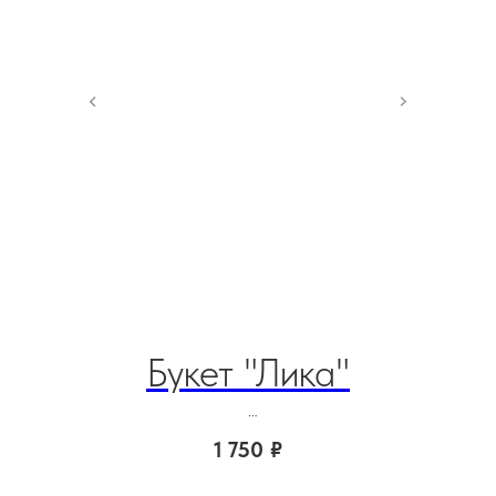
Букет "Лика"
К
1 750
₽