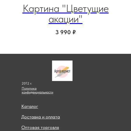
Картина "Цветущие
Кар
акации"
3 990
₽
2012 г.
Политика
конфиденциальности
Каталог
Доставка и оплата
Оптовая торговля