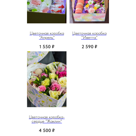
Цветочная коробка
Цветочная коробка
"Апрель"
"Иветта"
1 550
₽
2 590
₽
Цветочная коробка-
сердце "Жаклин"
4 500
₽