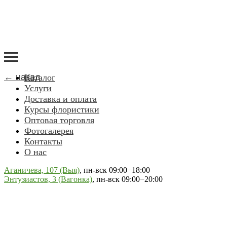
← назад
Каталог
Услуги
Доставка и оплата
Курсы флористики
Оптовая торговля
Фотогалерея
Контакты
О нас
Аганичева, 107 (Выя)
, пн-вск 09:00−18:00
Энтузиастов, 3 (Вагонка)
, пн-вск 09:00−20:00
+7 (912) 239-81-38
artflora-nt@yandex.ru