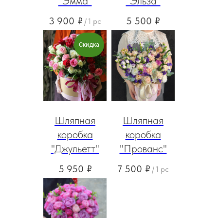
"Эмма"
"Эльза"
3 900
₽
5 500
₽
/
1 pc
Скидка
Шляпная
Шляпная
коробка
коробка
"Джульетт"
"Прованс"
5 950
₽
7 500
₽
/
1 pc