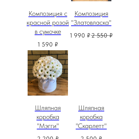
Композиция с
Композиция
красной розой
"Златовласка"
в сумочке
1 990
₽
2 550
₽
1 590
₽
Шляпная
Шляпная
коробка
коробка
"Мэгги"
"Скарлетт"
2 200
₽
2 500
₽