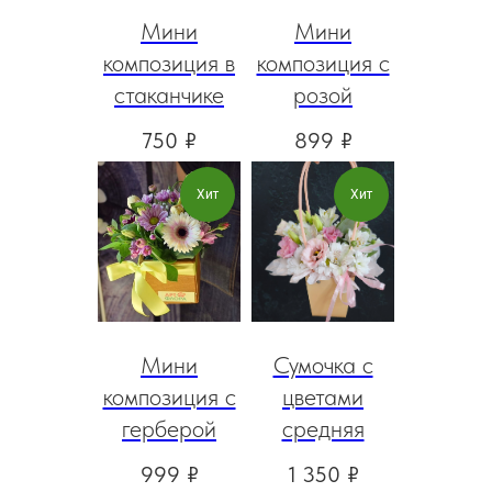
Мини
Мини
композиция в
композиция с
стаканчике
розой
750
₽
899
₽
Хит
Хит
Мини
Сумочка с
композиция с
цветами
герберой
средняя
999
₽
1 350
₽