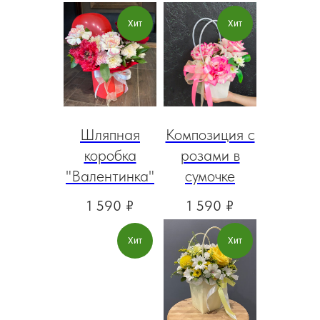
Хит
Хит
Шляпная
Композиция с
коробка
розами в
"Валентинка"
сумочке
1 590
₽
1 590
₽
Хит
Хит