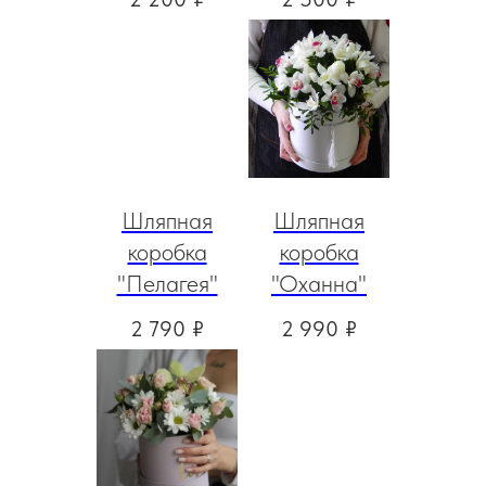
Шляпная
Шляпная
коробка
коробка
"Пелагея"
"Оханна"
2 790
₽
2 990
₽