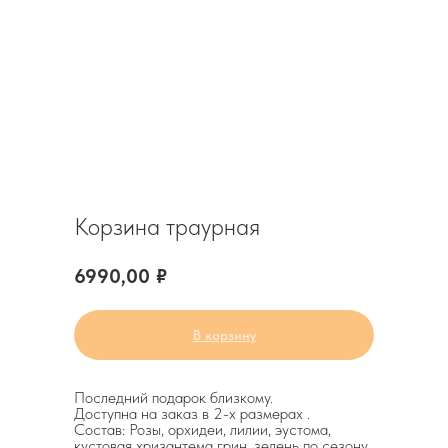
Корзина траурная
6990,00
₽
В корзину
Последний подарок близкому.
Доступна на заказ в 2-х размерах .
Состав: Розы, орхидеи, лилии, эустома,
кустовая хризантема грин, зелень по сезону.