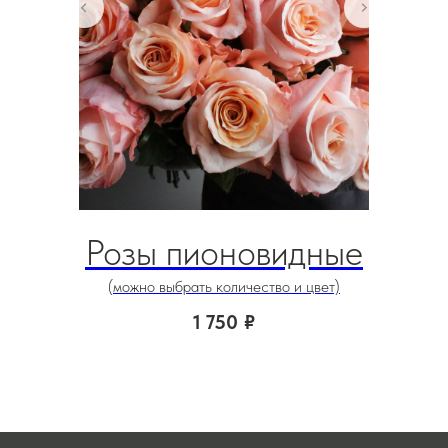
Розы пионовидные
(можно выбрать количество и цвет)
1 750
₽
цвет м