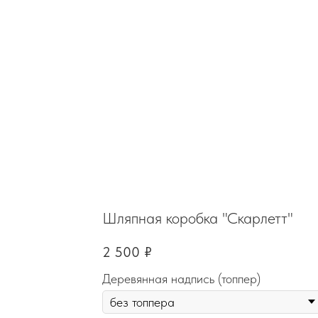
Шляпная коробка "Скарлетт"
2 500
₽
Деревянная надпись (топпер)