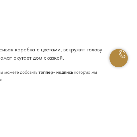
ивая коробка с цветами, вскружит голову
омат окутает дом сказкой.
 вы можете добавить
топпер- надпись
которую мы
ь.
чительно изменять состав букета, в зависимости
 концепции по цвету.