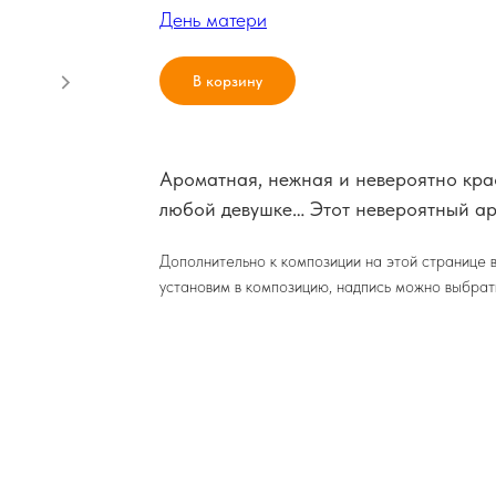
День матери
В корзину
Ароматная, нежная и невероятно крас
любой девушке… Этот невероятный ар
Дополнительно к композиции на этой странице
установим в композицию, надпись можно выбрат
*компания оставляет за собой право незна
от сезонности растений, без потери общей